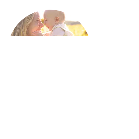
Kleider-Annahme
Sie möchten das interessante Angebot von
Königskinder mit Ihren Second-Hand Waren
erweitern? Wir nehmen gut erhaltene Baby-